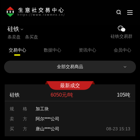
硅铁
硅铁交易群
条卖盘 条买盘
交易中心
数据中心
资讯中心
会员中心
全部交易商品
最新成交
硅铁
6050元/吨
105吨
规 格
加工块
卖 方
阿尔****公司
买 方
唐山****公司
08-23 15:13