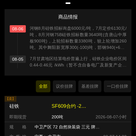
商品情报
河钢8月硅铁招标询盘6000元/吨，7月定价6130元/
08-06
吨，8月河钢75B硅铁招标数量3640吨(含唐山中厚
板900吨)，上轮招标数量3380吨，较上轮增加260
吨。其中舞阳新宽厚300(-100)吨，邯钢940(+600)
吨，唐钢新区700(+100)吨，承钢400(+300)吨，张
7月甘肃地区结算电价普遍上行，硅铁企业电价区间
08-05
宣高科400(-)吨，唐山中厚板900(-)吨。
0.44-0.46元 /kWh（暂不含自备电厂及新复产企业
样本），综合均价约0.45元/kWh，上涨主因源于月
度分摊的电网系统运行费环比抬升等。
全部
议价挂牌
基差挂牌
一口价挂牌
【卖】
硅铁
SF609合约 -220 元/吨
即期现货
200吨
2026-08-07小时
规 格
中卫产区 72 自然块装袋 三元 牌号:FeSi75~B粒度等级/mm