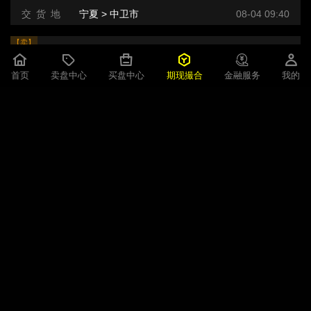
交 货 地
宁夏 > 中卫市
08-04 09:40
【卖】
硅铁
SF609合约 -220 元/吨
首页
卖盘中心
买盘中心
期现撮合
金融服务
我的
即期现货
200吨
2026-08-03小时
规 格
中卫产区 72 自然块装袋 三元 牌号:FeSi75~B粒度等级/mm
交 货 地
宁夏 > 中卫市
08-03 14:01
【卖】
硅铁
SF609合约 -220 元/吨
即期现货
200吨
2026-08-03小时
规 格
中卫产区 72 自然块装袋 三元 牌号:FeSi75~B粒度等级/mm
交 货 地
宁夏 > 中卫市
08-03 14:01
【卖】
硅铁
SF609合约 -240 元/吨