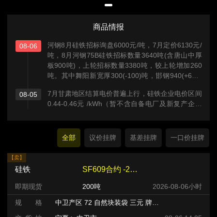
商品情报
河钢8月硅铁招标询盘6000元/吨，7月定价6130元/
08-06
吨，8月河钢75B硅铁招标数量3640吨(含唐山中厚
板900吨)，上轮招标数量3380吨，较上轮增加260
吨。其中舞阳新宽厚300(-100)吨，邯钢940(+600)
吨，唐钢新区700(+100)吨，承钢400(+300)吨，张
7月甘肃地区结算电价普遍上行，硅铁企业电价区间
08-05
宣高科400(-)吨，唐山中厚板900(-)吨。
0.44-0.46元 /kWh（暂不含自备电厂及新复产企业
样本），综合均价约0.45元/kWh，上涨主因源于月
度分摊的电网系统运行费环比抬升等。
全部
议价挂牌
基差挂牌
一口价挂牌
【卖】
硅铁
SF609合约 -220 元/吨
即期现货
200吨
2026-08-06小时
规 格
中卫产区 72 自然块装袋 三元 牌号:FeSi75~B粒度等级/mm