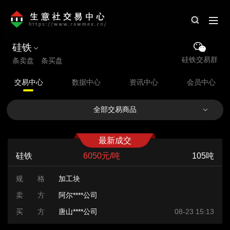
硅铁
硅铁交易群
条卖盘 条买盘
交易中心
数据中心
资讯中心
会员中心
全部交易商品
最新成交
硅铁
6050元/吨
105吨
规 格
加工块
卖 方
阿尔****公司
买 方
唐山****公司
08-23 15:13