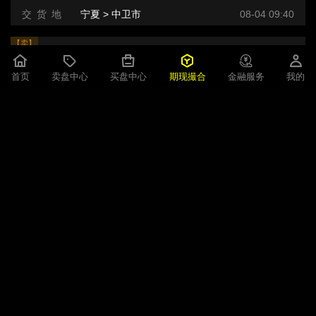
交 货 地
宁夏 > 中卫市
08-04 09:40
【卖】
硅铁
SF609合约 -220 元/吨
首页
卖盘中心
买盘中心
期现撮合
金融服务
我的
即期现货
200吨
2026-08-03小时
规 格
中卫产区 72 自然块装袋 三元 牌号:FeSi75~B粒度等级/mm
交 货 地
宁夏 > 中卫市
08-03 14:01
【卖】
硅铁
SF609合约 -220 元/吨
即期现货
200吨
2026-08-03小时
规 格
中卫产区 72 自然块装袋 三元 牌号:FeSi75~B粒度等级/mm
交 货 地
宁夏 > 中卫市
08-03 14:01
【卖】
硅铁
SF609合约 -240 元/吨