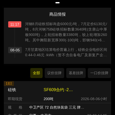
商品情报
河钢8月硅铁招标询盘6000元/吨，7月定价6130元/
11:17
吨，8月河钢75B硅铁招标数量3640吨(含唐山中厚
板900吨)，上轮招标数量3380吨，较上轮增加260
吨。其中舞阳新宽厚300(-100)吨，邯钢940(+600)
吨，唐钢新区700(+100)吨，承钢400(+300)吨，张
7月甘肃地区结算电价普遍上行，硅铁企业电价区间
08-05
宣高科400(-)吨，唐山中厚板900(-)吨。
0.44-0.46元 /kWh（暂不含自备电厂及新复产企业
样本），综合均价约0.45元/kWh，上涨主因源于月
度分摊的电网系统运行费环比抬升等。
全部
议价挂牌
基差挂牌
一口价挂牌
【卖】
硅铁
SF609合约 -220 元/吨
即期现货
200吨
2026-08-06小时
规 格
中卫产区 72 自然块装袋 三元 牌号:FeSi75~B粒度等级/mm