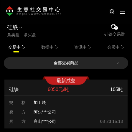
硅铁
硅铁交易群
条卖盘 条买盘
交易中心
数据中心
资讯中心
会员中心
全部交易商品
最新成交
硅铁
6050元/吨
105吨
规 格
加工块
卖 方
阿尔****公司
买 方
唐山****公司
08-23 15:13