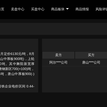
首页
卖盘中心
买盘中心
商品板块
商品情报
风险评
月定价6130元/吨，8月
卖方
买方
唐山中厚板900吨)，上轮
阿尔****公司
唐山****公司
60吨。其中舞阳新宽厚
，唐钢新区700(+100)吨，
-)吨，唐山中厚板900(-)
企业电价区间 0.44-
及新复产企业样本），综合
源于月度分摊的电网系统运