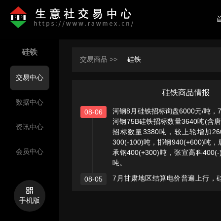
硅铁
交易商品 >>
硅铁
交易中心
硅铁商品情报
数据中心
河钢8月硅铁招标询盘6000元/吨，7
08-06
河钢75B硅铁招标数量3640吨(含
资讯中心
招标数量3380吨，较上轮增加2
300(-100)吨，邯钢940(+600)吨
会员中心
承钢400(+300)吨，张宣高科400(
吨。
7月甘肃地区结算电价普遍上行，硅铁
08-05
0.46元 /kWh（暂不含自备电厂
均价约0.45元/kWh，上涨主因
手机版
行费环比抬升等。