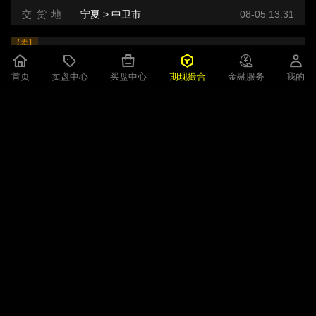
交 货 地
宁夏 > 中卫市
08-05 13:31
【卖】
硅铁
SF609合约 -240 元/吨
首页
卖盘中心
买盘中心
期现撮合
金融服务
我的
即期现货
2000吨
2026-08-05小时
规 格
中卫产区 72 自然块装袋 三元 牌号:FeSi75~B粒度等级/mm
交 货 地
宁夏 > 中卫市
08-05 09:47
【卖】
硅铁
SF609合约 -220 元/吨
即期现货
200吨
2026-08-05小时
规 格
中卫产区 72 自然块装袋 三元 牌号:FeSi75~B粒度等级/mm
交 货 地
宁夏 > 中卫市
08-05 09:47
【卖】
硅铁
SF609合约 -220 元/吨