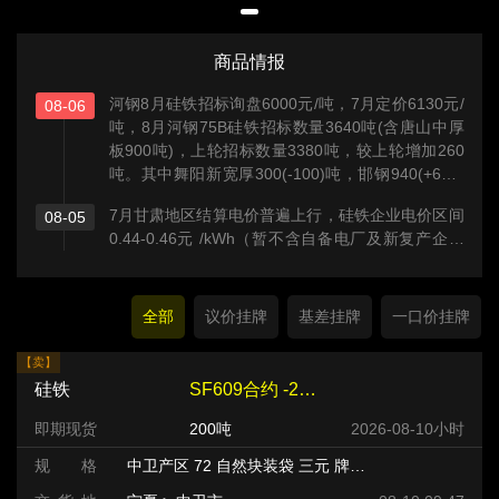
商品情报
河钢8月硅铁招标询盘6000元/吨，7月定价6130元/
08-06
吨，8月河钢75B硅铁招标数量3640吨(含唐山中厚
板900吨)，上轮招标数量3380吨，较上轮增加260
吨。其中舞阳新宽厚300(-100)吨，邯钢940(+600)
吨，唐钢新区700(+100)吨，承钢400(+300)吨，张
7月甘肃地区结算电价普遍上行，硅铁企业电价区间
08-05
宣高科400(-)吨，唐山中厚板900(-)吨。
0.44-0.46元 /kWh（暂不含自备电厂及新复产企业
样本），综合均价约0.45元/kWh，上涨主因源于月
度分摊的电网系统运行费环比抬升等。
全部
议价挂牌
基差挂牌
一口价挂牌
【卖】
硅铁
SF609合约 -220 元/吨
即期现货
200吨
2026-08-10小时
规 格
中卫产区 72 自然块装袋 三元 牌号:FeSi75~B粒度等级/mm